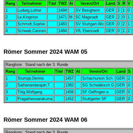
Rang
Teilnehmer
Titel
TWZ
At
Verein/Ort
Land
S
R
V
1
Ludwig,Lothar
1494
SV Besigheim
GER
2
1
0
2
Le,Kingston
1471
M
SC Magstadt
GER
2
0
1
3
Schmidt,Sophie
1483
SV Stuttgart-Wo
GER
0
2
1
4
Schwab,Carsten
1484
VfL Eberstadt
GER
0
1
2
Römer Sommer 2024 WAM 05
Rangliste: Stand nach der 3. Runde
Rang
Teilnehmer
Titel
TWZ
At
Verein/Ort
Land
S
1
Stumpp,Dennis
1457
Schachunion Sch
GER
2
2
Sathanandarajah,T
1382
SG Schwäbisch G
GER
0
3
Tölg,Wolfgang
1456
SF Oeffingen e.
GER
0
3
Pragatheswarakuma
1452
Stuttgarter SF
GER
0
Römer Sommer 2024 WAM 06
Rangliste: Stand nach der 3. Runde