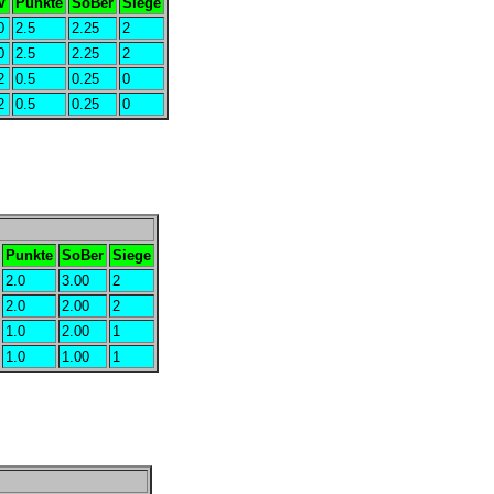
V
Punkte
SoBer
Siege
0
2.5
2.25
2
0
2.5
2.25
2
2
0.5
0.25
0
2
0.5
0.25
0
Punkte
SoBer
Siege
2.0
3.00
2
2.0
2.00
2
1.0
2.00
1
1.0
1.00
1