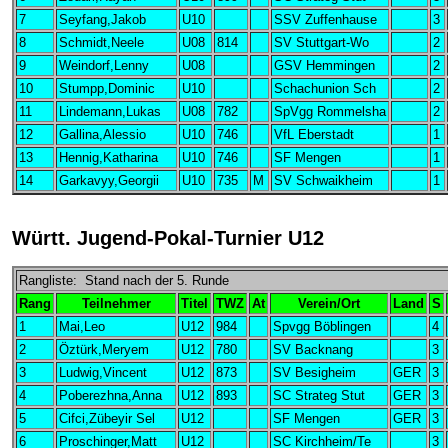
7
Seyfang,Jakob
U10
SSV Zuffenhause
3
8
Schmidt,Neele
U08
814
SV Stuttgart-Wo
2
9
Weindorf,Lenny
U08
GSV Hemmingen
2
10
Stumpp,Dominic
U10
Schachunion Sch
2
11
Lindemann,Lukas
U08
782
SpVgg Rommelsha
2
12
Gallina,Alessio
U10
746
VfL Eberstadt
1
13
Hennig,Katharina
U10
746
SF Mengen
1
14
Garkavyy,Georgii
U10
735
M
SV Schwaikheim
1
Württ. Jugend-Pokal-Turnier U12
Rangliste: Stand nach der 5. Runde
Rang
Teilnehmer
Titel
TWZ
At
Verein/Ort
Land
S
1
Mai,Leo
U12
984
Spvgg Böblingen
4
2
Öztürk,Meryem
U12
780
SV Backnang
3
3
Ludwig,Vincent
U12
873
SV Besigheim
GER
3
4
Poberezhna,Anna
U12
893
SC Strateg Stut
GER
3
5
Cifci,Zübeyir Sel
U12
SF Mengen
GER
3
6
Proschinger,Matt
U12
SC Kirchheim/Te
3