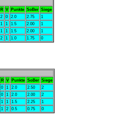
R
V
Punkte
SoBer
Siege
2
0
2.0
2.75
1
1
1
1.5
2.00
1
1
1
1.5
2.00
1
2
1
1.0
1.75
0
R
V
Punkte
SoBer
Siege
0
1
2.0
2.50
2
0
1
2.0
2.00
2
1
1
1.5
2.25
1
1
2
0.5
0.75
0