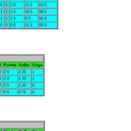
0
3
2.0
11.0
63.5
1
3
1.5
10.5
58.5
1
3
1.5
9.5
56.0
0
5
0.0
11.5
55.0
V
Punkte
SoBer
Siege
0
2.0
2.25
1
0
2.0
2.25
1
0
1.5
2.25
0
2
0.5
0.75
0