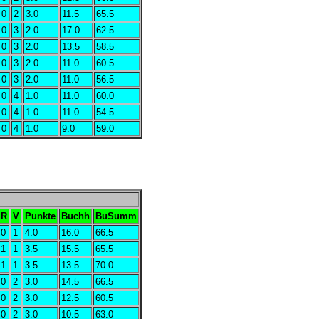
0
2
3.0
11.5
65.5
0
3
2.0
17.0
62.5
0
3
2.0
13.5
58.5
0
3
2.0
11.0
60.5
0
3
2.0
11.0
56.5
0
4
1.0
11.0
60.0
0
4
1.0
11.0
54.5
0
4
1.0
9.0
59.0
R
V
Punkte
Buchh
BuSumm
0
1
4.0
16.0
66.5
1
1
3.5
15.5
65.5
1
1
3.5
13.5
70.0
0
2
3.0
14.5
66.5
0
2
3.0
12.5
60.5
0
2
3.0
10.5
63.0