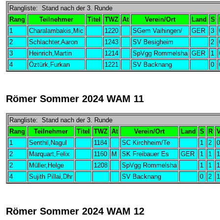
Rangliste: Stand nach der 3. Runde
Rang
Teilnehmer
Titel
TWZ
At
Verein/Ort
Land
S
1
Charalambakis,Mic
1220
SGem Vaihingen/
GER
3
2
Schlachter,Aaron
1243
SV Besigheim
2
3
Heinrich,Martin
1214
SpVgg Rommelsha
GER
1
4
Öztürk,Furkan
1221
SV Backnang
0
Römer Sommer 2024 WAM 11
Rangliste: Stand nach der 3. Runde
Rang
Teilnehmer
Titel
TWZ
At
Verein/Ort
Land
S
R
1
Senthil,Nagul
1184
SC Kirchheim/Te
1
2
0
2
Marquart,Felix
1160
M
SK Freibauer Es
GER
1
1
1
2
Müller,Helge
1208
SpVgg Rommelsha
1
1
1
4
Sujith Pillai,Dhr
SV Backnang
0
2
1
Römer Sommer 2024 WAM 12