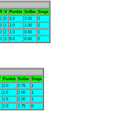
R
V
Punkte
SoBer
Siege
0
0
3.0
3.00
3
0
1
2.0
1.00
2
0
2
1.0
0.00
1
0
3
0.0
0.00
0
V
Punkte
SoBer
Siege
2.0
2.75
1
1.5
2.00
1
1.5
2.00
1
1.0
1.75
0