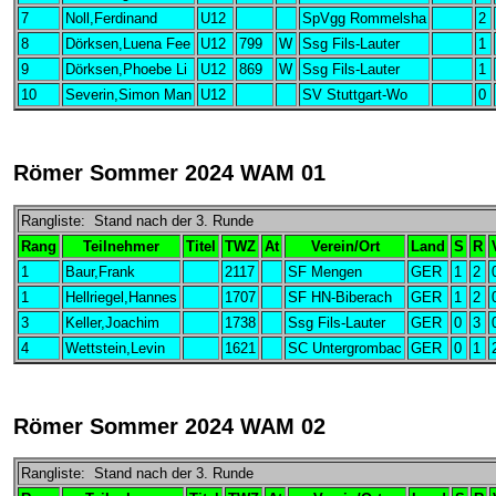
7
Noll,Ferdinand
U12
SpVgg Rommelsha
2
8
Dörksen,Luena Fee
U12
799
W
Ssg Fils-Lauter
1
9
Dörksen,Phoebe Li
U12
869
W
Ssg Fils-Lauter
1
10
Severin,Simon Man
U12
SV Stuttgart-Wo
0
Römer Sommer 2024 WAM 01
Rangliste: Stand nach der 3. Runde
Rang
Teilnehmer
Titel
TWZ
At
Verein/Ort
Land
S
R
1
Baur,Frank
2117
SF Mengen
GER
1
2
1
Hellriegel,Hannes
1707
SF HN-Biberach
GER
1
2
3
Keller,Joachim
1738
Ssg Fils-Lauter
GER
0
3
4
Wettstein,Levin
1621
SC Untergrombac
GER
0
1
Römer Sommer 2024 WAM 02
Rangliste: Stand nach der 3. Runde