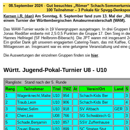
08.September 2024
-
Gut besuchtes „Römer“ Schach-Sommerturni
100 Teilnehmer – 3 Pokale für Spvgg-Denkspor
Kernen i.R. (dan)
Am Sonntag, 8. September fand zum 13. Mal der „Rö
einem Turnier der Württembergischen Amateurmeisterschaft (WAM).
Das WAM-Turnier wurde in 19 Vierergruppen ausgetragen. In drei Gruppen 
Jonas Riedißer eroberte mit 2,5:0,5 Punkten die Gruppe 17. Den Sieg in 
Hannes Hellriegel (SF Heilbronn-Biberach). Die JPT waren mit insgesamt 2
Ein großer Dank gilt unserem engagierten Catering-Team, das mit Kaffee, Get
Mittagessen an. Insgesamt war es eine gelungene Veranstaltung und eine
Die Auswertungen der einzelnen Gruppen finden sie
hier
.
Württ. Jugend-Pokal-Turnier U8 - U10
Rangliste: Stand nach der 5. Runde
Rang
Teilnehmer
Titel
TWZ
At
Verein/Ort
Land
S
1
Wagenknecht,Malte
U10
954
Schach-Kids Ber
3
2
Traub,Leon
U10
906
Schach-Kids Ber
4
3
Weber,Selim
U10
918
SV Altbach
GER
3
4
Chen,Leo
U08
766
SG Schwäbisch G
3
5
Schade,Benjamin
U10
857
SSV Zuffenhause
3
6
Zouari,Rayan
U10
899
SC Strateg Stut
3