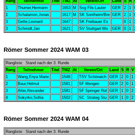
Rang
Teilnehmer
Titel
TWZ
At
Verein/Ort
Land
S
R
1
Thurner,Hermann
1653
M
Ssg Fils-Lauter
GER
2
1
1
Schalamon,Jonas
1617
M
SK Sontheim/Bre
GER
2
1
3
Gette,Leonard
1647
SK Freibauer Es
0
1
3
Schmidt,Jan
1621
SV Stuttgart-Wo
GER
0
1
Römer Sommer 2024 WAM 03
Rangliste: Stand nach der 3. Runde
Rang
Teilnehmer
Titel
TWZ
At
Verein/Ort
Land
S
R
V
1
Wang,Enya Marie
1548
TSV Schönaich
GER
2
0
1
2
Baur,Helmut
1581
SF Mengen
GER
2
0
1
3
Alter,Alexander
1581
SF Springer Rot
GER
1
0
2
4
Sokyrko,Sofiia
1502
SC Strateg Stu
GER
1
0
2
Römer Sommer 2024 WAM 04
Rangliste: Stand nach der 3. Runde