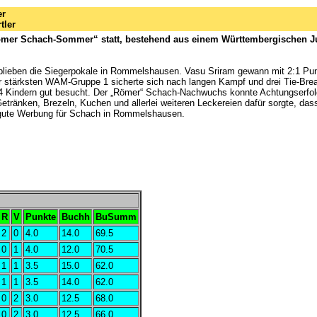
er
tler
mer Schach-Sommer“ statt, bestehend aus einem Württembergischen Jug
blieben die Siegerpokale in Rommelshausen. Vasu Sriram gewann mit 2:1 Punk
der stärksten WAM-Gruppe 1 sicherte sich nach langen Kampf und drei Tie-Br
4 Kindern gut besucht. Der „Römer“ Schach-Nachwuchs konnte Achtungserfolge
ränken, Brezeln, Kuchen und allerlei weiteren Leckereien dafür sorgte, dass e
 gute Werbung für Schach in Rommelshausen.
R
V
Punkte
Buchh
BuSumm
2
0
4.0
14.0
69.5
0
1
4.0
12.0
70.5
1
1
3.5
15.0
62.0
1
1
3.5
14.0
62.0
0
2
3.0
12.5
68.0
0
2
3.0
12.5
66.0