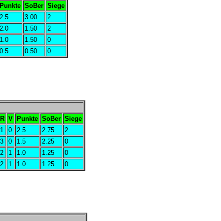
Punkte
SoBer
Siege
2.5
3.00
2
2.0
1.50
2
1.0
1.50
0
0.5
0.50
0
R
V
Punkte
SoBer
Siege
1
0
2.5
2.75
2
3
0
1.5
2.25
0
2
1
1.0
1.25
0
2
1
1.0
1.25
0