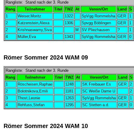
Rangliste: Stand nach der 3. Runde
Rang
Teilnehmer
Titel
TWZ
At
Verein/Ort
Land
S
1
Weiser,Moritz
1322
SpVgg Rommelsha
GER
1
2
Katzenstein,Alexa
1306
Spvgg Böblingen
GER
1
2
Krishnaswamy,Siva
M
SV Pliezhausen
?
1
4
Müller,Eva
1343
SpVgg Rommelsha
GER
0
Römer Sommer 2024 WAM 09
Rangliste: Stand nach der 3. Runde
Rang
Teilnehmer
Titel
TWZ
At
Verein/Ort
Land
S
1
Röscheisen,Raphae
1248
SK Freibauer Es
GER
2
2
Bolotnikova,Emili
1181
SC Weiße Dame U
2
3
Thost,Leonie
1263
SpVgg Rommelsha
GER
1
4
Rehfuss,Stefan
1295
SC Stetten a.d.
GER
0
Römer Sommer 2024 WAM 10