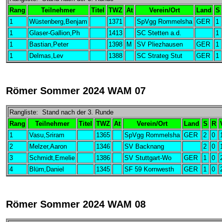
Rang
Teilnehmer
Titel
TWZ
At
Verein/Ort
Land
S
1
Wüstenberg,Benjam
1371
SpVgg Rommelsha
GER
1
1
Glaser-Gallion,Ph
1413
SC Stetten a.d.
1
1
Bastian,Peter
1398
M
SV Pliezhausen
GER
1
1
Delmas,Lev
1388
SC Strateg Stut
GER
1
Römer Sommer 2024 WAM 07
Rangliste: Stand nach der 3. Runde
Rang
Teilnehmer
Titel
TWZ
At
Verein/Ort
Land
S
R
1
Vasu,Sriram
1365
SpVgg Rommelsha
GER
2
0
2
Melzer,Aaron
1346
SV Backnang
2
0
3
Schmidt,Emelie
1386
SV Stuttgart-Wo
GER
1
0
4
Blüm,Daniel
1345
SF 59 Kornwesth
GER
1
0
Römer Sommer 2024 WAM 08