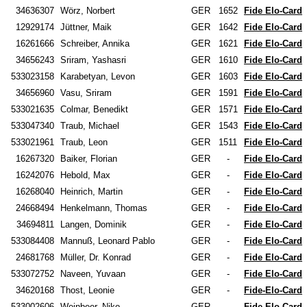
34636307
Wörz, Norbert
GER
1652
Fide Elo-Card
12929174
Jüttner, Maik
GER
1642
Fide Elo-Card
16261666
Schreiber, Annika
GER
1621
Fide Elo-Card
34656243
Sriram, Yashasri
GER
1610
Fide Elo-Card
533023158
Karabetyan, Levon
GER
1603
Fide Elo-Card
34656960
Vasu, Sriram
GER
1591
Fide Elo-Card
533021635
Colmar, Benedikt
GER
1571
Fide Elo-Card
533047340
Traub, Michael
GER
1543
Fide Elo-Card
533021961
Traub, Leon
GER
1511
Fide Elo-Card
16267320
Baiker, Florian
GER
-
Fide Elo-Card
16242076
Hebold, Max
GER
-
Fide Elo-Card
16268040
Heinrich, Martin
GER
-
Fide Elo-Card
24668494
Henkelmann, Thomas
GER
-
Fide Elo-Card
34694811
Langen, Dominik
GER
-
Fide Elo-Card
533084408
Mannuß, Leonard Pablo
GER
-
Fide Elo-Card
24681768
Müller, Dr. Konrad
GER
-
Fide Elo-Card
533072752
Naveen, Yuvaan
GER
-
Fide Elo-Card
34620168
Thost, Leonie
GER
-
Fide-Elo-Card
533002606
Weinbeer, Niko
GER
-
Fide Elo-Card