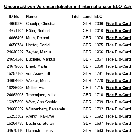
Unsere aktiven Vereinsmitglieder mit internationaler ELO-Zahl
ID-Nr.
Name
Titel
Land
ELO
4669320
Capelja, Christian
GER
2036
Fide Elo-Card
4671104
Büter, Norbert
GER
2016
Fide Elo-Card
4666496
Muth, Roland
GER
1976
Fide Elo-Card
4656784
Hoefer, Daniel
GER
1975
Fide Elo-Card
24646229
Zeyher, Marius
GER
1966
Fide Elo-Card
24654248
Büchele, Markus
GER
1867
Fide Elo-Card
24679666
Bried, Martin
GER
1858
Fide Elo-Card
16257162
von Asow, Till
GER
1791
Fide Elo-Card
34684662
Weiser, Moritz
GER
1770
Fide Elo-Card
16286995
Müller, Eva
GER
1715
Fide Elo-Card
24662003
Trobonjaca, Milos
GER
1710
Fide Elo-Card
16265890
Wörz, Ann-Sophie
GER
1709
Fide Elo-Card
34660259
Wüstenberg, Benjamin
GER
1702
Fide Elo-Card
16253302
Arendt, Kai-Uwe
GER
1692
Fide Elo-Card
16264738
Bächner, Stefan
GER
1687
Fide Elo-Card
34670440
Heinrich, Lukas
GER
1683
Fide Elo-Card