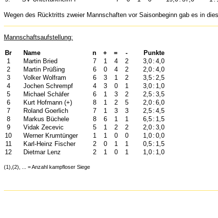
Wegen des Rücktritts zweier Mannschaften vor Saisonbeginn gab es in dies
Mannschaftsaufstellung:
Br
Name
n
+
=
-
Punkte
1
Martin Bried
7
1
4
2
3,0
:
4,0
2
Martin Prüßing
6
0
4
2
2,0
:
4,0
3
Volker Wolfram
6
3
1
2
3,5
:
2,5
4
Jochen Schrempf
4
3
0
1
3,0
:
1,0
5
Michael Schäfer
6
1
3
2
2,5
:
3,5
6
Kurt Hofmann (+)
8
1
2
5
2,0
:
6,0
7
Roland Goerlich
7
1
3
3
2,5
:
4,5
8
Markus Büchele
8
6
1
1
6,5
:
1,5
9
Vidak Zecevic
5
1
2
2
2,0
:
3,0
10
Werner Krumtünger
1
1
0
0
1,0
:
0,0
11
Karl-Heinz Fischer
2
0
1
1
0,5
:
1,5
12
Dietmar Lenz
2
1
0
1
1,0
:
1,0
(1),(2), ... = Anzahl kampfloser Siege