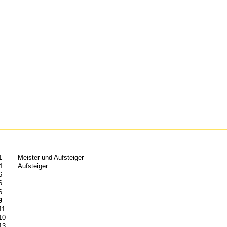
1
Meister und Aufsteiger
4
Aufsteiger
6
6
6
9
11
10
13