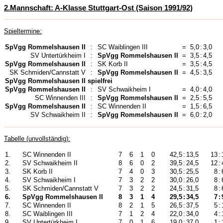
2.Mannschaft: A-Klasse Stuttgart-Ost (Saison 1991/92)
Spieltermine:
SpVgg Rommelshausen II
:
SC Waiblingen III
=
5,0
:
3,0
SV Untertürkheim I
:
SpVgg Rommelshausen II
=
3,5
:
4,5
SpVgg Rommelshausen II
:
SK Korb II
=
3,5
:
4,5
SK Schmiden/Cannstatt V
:
SpVgg Rommelshausen II
=
4,5
:
3,5
SpVgg Rommelshausen II spielfrei
SpVgg Rommelshausen II
:
SV Schwaikheim I
=
4,0
:
4,0
SC Winnenden III
:
SpVgg Rommelshausen II
=
2,5
:
5,5
SpVgg Rommelshausen II
:
SC Winnenden II
=
1,5
:
6,5
SV Schwaikheim II
:
SpVgg Rommelshausen II
=
6,0
:
2,0
Tabelle (unvollständig):
1.
SC Winnenden II
7
6
1
0
42,5
:
13,5
13
:
2.
SV Schwaikheim II
8
6
0
2
39,5
:
24,5
12
:
3.
SK Korb II
7
4
0
3
30,5
:
25,5
8
:
4.
SV Schwaikheim I
7
3
2
2
30,0
:
26,0
8
:
5.
SK Schmiden/Cannstatt V
7
3
2
2
24,5
:
31,5
8
:
6.
SpVgg Rommelshausen II
8
3
1
4
29,5
:
34,5
7
:
7.
SC Winnenden II
8
2
1
5
26,5
:
37,5
5
:
8.
SC Waiblingen III
7
1
2
4
22,0
:
34,0
4
:
9.
SV Untertürkheim I
7
0
1
6
19,0
:
37,0
1
: